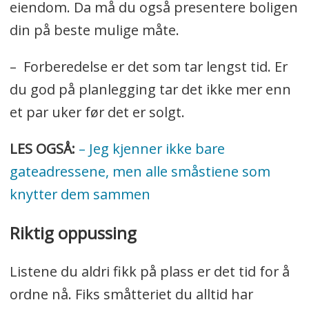
eiendom. Da må du også presentere boligen
2002. Startet Privatmegleren Kvadrat på
din på beste mulige måte.
Kolbotn i august 2011.
– Forberedelse er det som tar lengst tid. Er
du god på planlegging tar det ikke mer enn
et par uker før det er solgt.
LES OGSÅ:
– Jeg kjenner ikke bare
gateadressene, men alle småstiene som
knytter dem sammen
Riktig oppussing
Listene du aldri fikk på plass er det tid for å
ordne nå. Fiks småtteriet du alltid har