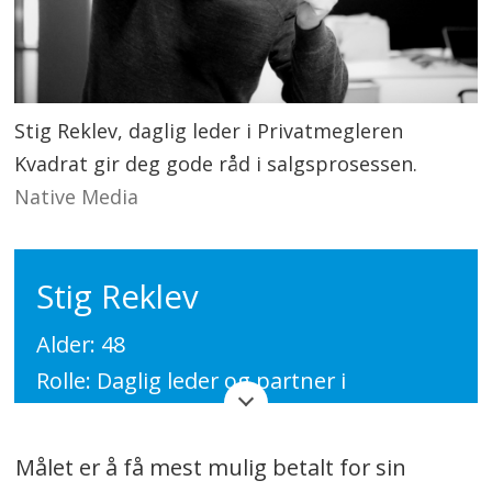
Stig Reklev, daglig leder i Privatmegleren
Kvadrat gir deg gode råd i salgsprosessen.
Native Media
Stig Reklev
Alder: 48
Rolle: Daglig leder og partner i
Privatmegleren Kvadrat
Målet er å få mest mulig betalt for sin
Har jobbet som eiendomsmegler siden