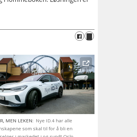
R, MEN LEKEN:
Nye ID.4 har alle
skapene som skal til for å bli en
selger i markedet i og rundt Oslo.