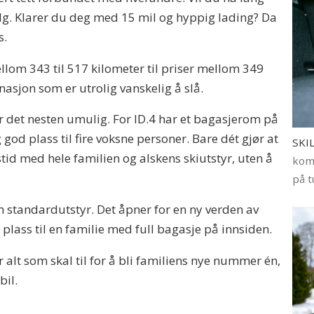
valg. Klarer du deg med 15 mil og hyppig lading? Da
s.
lom 343 til 517 kilometer til priser mellom 349
nasjon som er utrolig vanskelig å slå.
ir det nesten umulig. For ID.4 har et bagasjerom på
 god plass til fire voksne personer. Bare dét gjør at
SKI
stid med hele familien og alskens skiutstyr, uten å
komb
på t
om standardutstyr. Det åpner for en ny verden av
plass til en familie med full bagasje på innsiden.
 alt som skal til for å bli familiens nye nummer én,
bil.