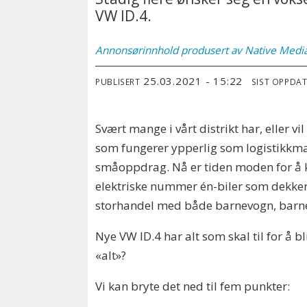
VW ID.4.
Annonsørinnhold produsert av Native Medi
25.03.2021 - 15:22
PUBLISERT
SIST OPPDA
Svært mange i vårt distrikt har, eller vil
som fungerer ypperlig som logistikkmask
småoppdrag. Nå er tiden moden for å 
elektriske nummer én-biler som dekker a
storhandel med både barnevogn, barne
Nye VW ID.4 har alt som skal til for å 
«alt»?
Vi kan bryte det ned til fem punkter: