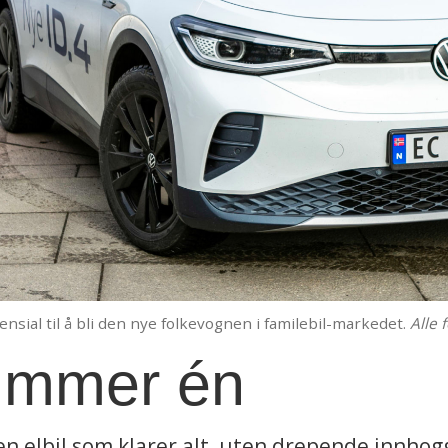
nsial til å bli den nye folkevognen i familebil-markedet.
Alle 
ummer én
sen elbil som klarer alt, uten drepende innho