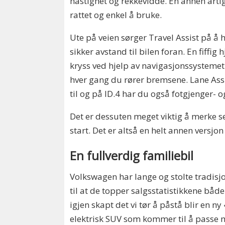
hastighet og rekkevidde. En annen arti
rattet og enkel å bruke.
Ute på veien sørger Travel Assist på å h
sikker avstand til bilen foran. En fiffig 
kryss ved hjelp av navigasjonssysteme
hver gang du rører bremsene. Lane Assis
til og på ID.4 har du også fotgjenger- 
Det er dessuten meget viktig å merke se
start. Det er altså en helt annen versjon
En fullverdig familiebil
Volkswagen har lange og stolte tradisj
til at de topper salgsstatistikkene både
igjen skapt det vi tør å påstå blir en n
elektrisk SUV som kommer til å passe m