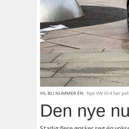
VIL BLI NUMMER ÉN:
Nye VW ID.4 har pote
Den nye n
Stadig flere ønsker seg én vok