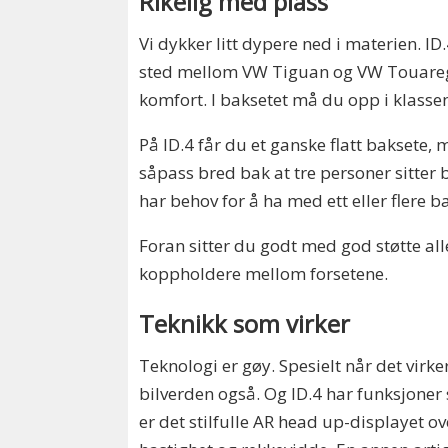
Rikelig med plass
Vi dykker litt dypere ned i materien. ID
sted mellom VW Tiguan og VW Touareg. 
komfort. I baksetet må du opp i klassen
På ID.4 får du et ganske flatt baksete, 
såpass bred bak at tre personer sitter 
har behov for å ha med ett eller flere b
Foran sitter du godt med god støtte al
koppholdere mellom forsetene.
Teknikk som virker
Teknologi er gøy. Spesielt når det virker o
bilverden også. Og ID.4 har funksjoner 
er det stilfulle AR head up-displayet ov