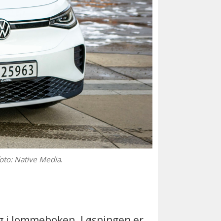
foto: Native Media
.
gg i lommeboken. Løsningen er