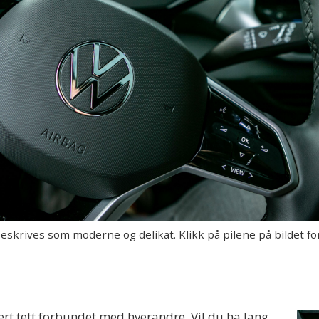
skrives som moderne og delikat. Klikk på pilene på bildet for
vært tett forbundet med hverandre. Vil du ha lang