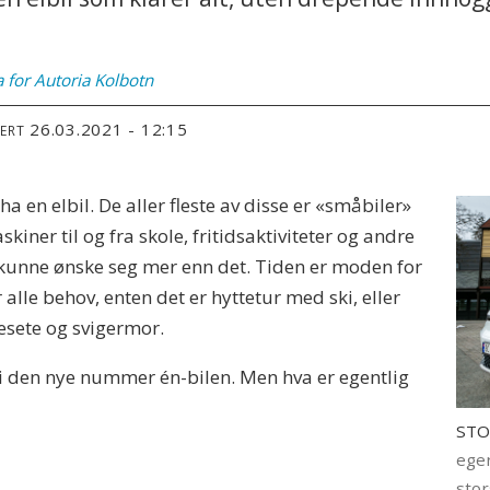
a
for Autoria Kolbotn
26.03.2021 - 12:15
TERT
 ha en elbil. De aller fleste av disse er «småbiler»
iner til og fra skole, fritidsaktiviteter og andre
kunne ønske seg mer enn det. Tiden er moden for
lle behov, enten det er hyttetur med ski, eller
sete og svigermor.
bli den nye nummer én-bilen. Men hva er egentlig
STO
egen
stor