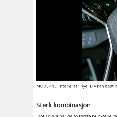
MODERNE: Interiøret i nye ID.4 kan best be
Sterk kombinasjon
Inntil nylig har de to første punktene 