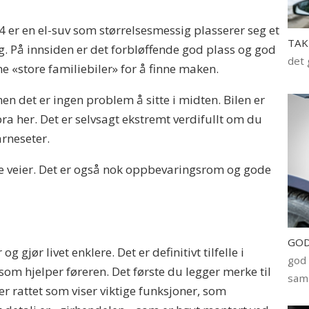
.4 er en el-suv som størrelsesmessig plasserer seg et
TAK
På innsiden er det forbløffende god plass og god
det 
e «store familiebiler» for å finne maken.
men det er ingen problem å sitte i midten. Bilen er
bra her. Det er selvsagt ekstremt verdifullt om du
arneseter.
le veier. Det er også nok oppbevaringsrom og gode
GOD
g gjør livet enklere. Det er definitivt tilfelle i
god 
som hjelper føreren. Det første du legger merke til
samm
er rattet som viser viktige funksjoner, som