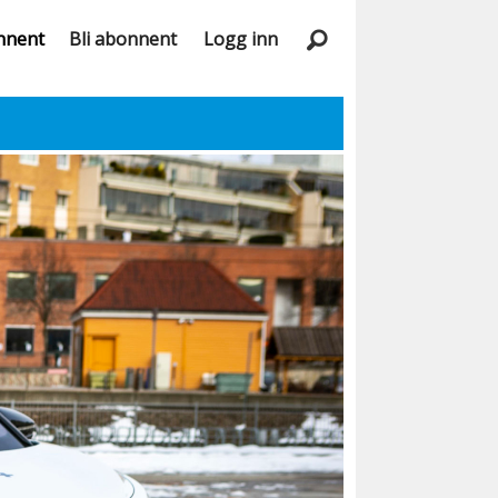
nnent
Bli abonnent
Logg inn