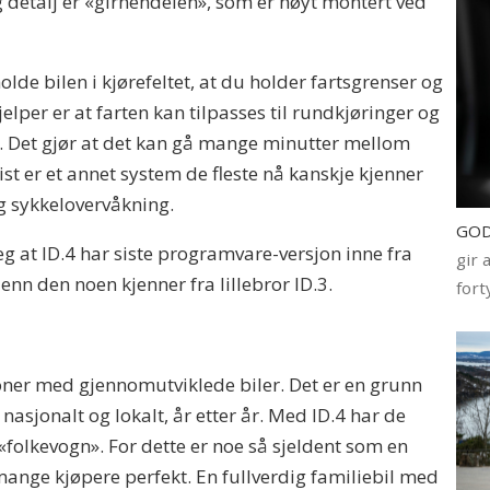
g detalj er «girhendelen», som er høyt montert ved
olde bilen i kjørefeltet, at du holder fartsgrenser og
hjelper er at farten kan tilpasses til rundkjøringer og
t. Det gjør at det kan gå mange minutter mellom
t er et annet system de fleste nå kanskje kjenner
og sykkelovervåkning.
GOD
g at ID.4 har siste programvare-versjon inne fra
gir 
 enn den noen kjenner fra lillebror ID.3.
fort
oner med gjennomutviklede biler. Det er en grunn
 nasjonalt og lokalt, år etter år. Med ID.4 har de
y «folkevogn». For dette er noe så sjeldent som en
ange kjøpere perfekt. En fullverdig familiebil med