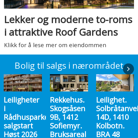
Lekker og moderne to-roms
i attraktive Roof Gardens
Klikk for å lese mer om eiendommen
Bolig til salgs i nærområdet
Rekkehus.
Leilighet.
Leilighet.
Skogsåsen
Solbråtanveien
Theodor
en-
9B, 1412
14D, 1410
Hansens
Sofiemyr.
Kolbotn.
vei 12A,
Bruksareal
BRA 48
1410