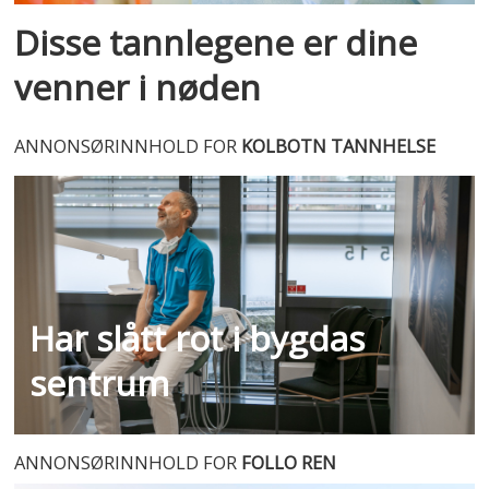
Disse tannlegene er dine
venner i nøden
ANNONSØRINNHOLD
FOR
KOLBOTN TANNHELSE
Har slått rot i bygdas
sentrum
ANNONSØRINNHOLD FOR
FOLLO REN