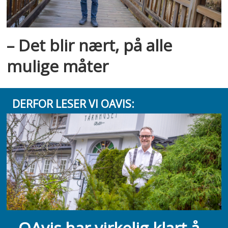
– Det blir nært, på alle
mulige måter
DERFOR LESER VI OAVIS:
– OAvis har virkelig klart å