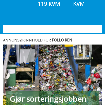
119 KVM
KVM
Kolbotn.
BRA 71
KVM
SE ALLE BOLIGENE HER
ANNONSØRINNHOLD FOR
FOLLO REN
Gjør sorteringsjobben